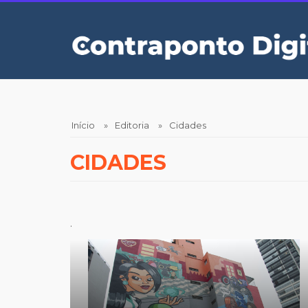
Pular
para
o
conteúdo
principal
Início
Editoria
Cidades
CIDADES
.