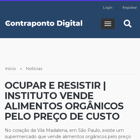
Header
Pular
Login
Registrar
para
Login
HOME
o
Navegaç
conteúdo
principal
principal
SOBRE
EDITORIAS
Trilha
Início
Notícias
de
PODCASTS
OCUPAR E RESISTIR |
navegação
INSTITUTO VENDE
WEBSERIES
ALIMENTOS ORGÂNICOS
PELO PREÇO DE CUSTO
No coração da Vila Madalena, em São Paulo, existe um
supermercado que vende alimentos orgânicos pelo preço