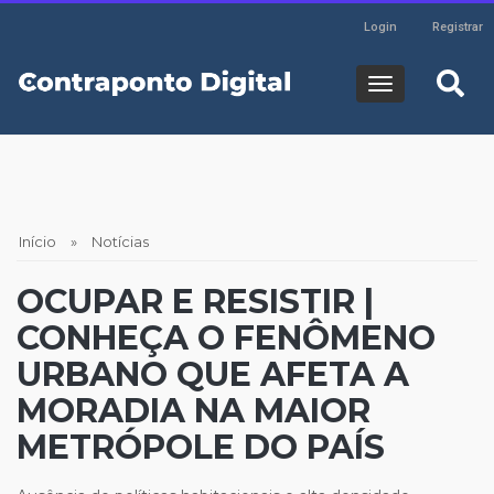
Header
Pular
Login
Registrar
para
Login
HOME
o
Navegaç
conteúdo
principal
principal
SOBRE
EDITORIAS
Trilha
Início
Notícias
de
PODCASTS
OCUPAR E RESISTIR |
navegação
CONHEÇA O FENÔMENO
WEBSERIES
URBANO QUE AFETA A
MORADIA NA MAIOR
METRÓPOLE DO PAÍS