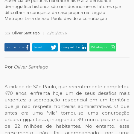
Ausência de políticas habitacionais e alta densidade
demográfica histórica são um dos inúmeros fatores que
dificultam a conquista da casa própria na Região
Metropolitana de São Paulo devido à conurbação
por
Oliver Santiago
|
25/06/2026
compartilhe
tweet
compartilhe
Whatsapp
Por
Oliver Santiago
A cidade de São Paulo, que recentemente completou
470 anos, enfrenta hoje um de seus desafios mais
urgentes: a segregação residencial em um território
que já não respeita fronteiras administrativas. O que
antes era uma "vila" tornou-se uma conurbação
urbana gigantesca, integrando 39 municípios e cerca
de 22 milhões de habitantes. No entanto, esse
crescimento não foi acompanhado por uma