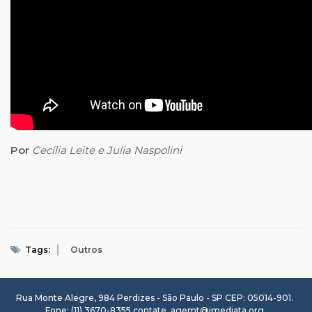
Por
Cecília Leite e Julia Naspolini
Tags:
Outros
Rua Monte Alegre, 984 Perdizes - São Paulo - SP CEP: 05014-901.
Fone: (11) 3670-8355
contate_agemt@imediata.org