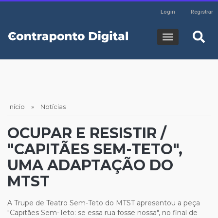
Header
Pular
Login
Registrar
para
Login
HOME
o
Navegaç
conteúdo
principal
principal
SOBRE
EDITORIAS
Trilha
Início
Notícias
de
PODCASTS
OCUPAR E RESISTIR /
navegação
"CAPITÃES SEM-TETO",
WEBSERIES
UMA ADAPTAÇÃO DO
MTST
A Trupe de Teatro Sem-Teto do MTST apresentou a peça
"Capitães Sem-Teto: se essa rua fosse nossa", no final de